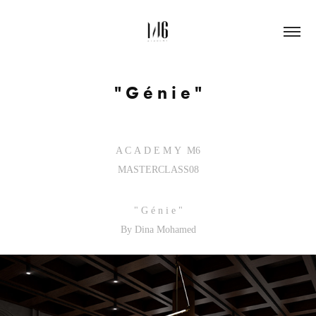
" G é n i e "
A C A D E M Y M6
MASTERCLASS08
" G é n i e "
By Dina Mohamed